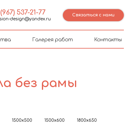
 (967) 537-21-77
Связаться с нами
ision-design@yandex.ru
ства
Галерея работ
Контакты
ла без рамы
1500х500
1500х600
1800х650