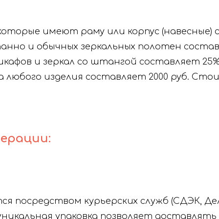
оторые имеют раму или корпус (навесные) 
нно и обычных зеркальных полотен состав
афов и зеркал со штангой составляет 25%
любого изделия составляет 2000 руб. Сто
дерации:
я посредством курьерских служб (СДЭК, Де
 уникальная упаковка позволяет доставлять