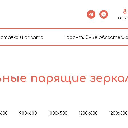
8
artv
ставка и оплата
Гарантийные обязатель
ные парящие зерка
х600
900х600
1000х500
1200х500
1200х800