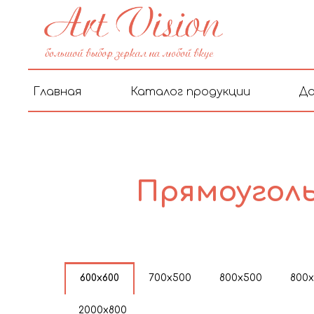
Главная
Каталог продукции
До
Прямоуголь
600х600
700х500
800х500
800
2000х800