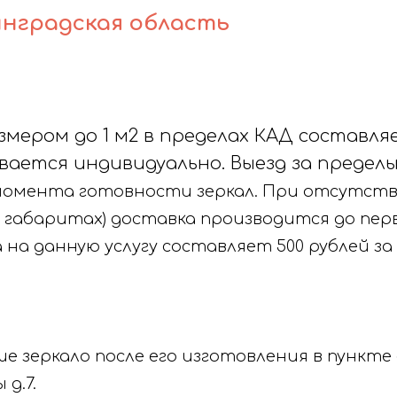
инградская область
ером до 1 м2 в пределах КАД составляет
ется индивидуально. Выезд за пределы К
с момента готовности зеркал. При отсутств
 габаритах) доставка производится до пер
 на данную услугу составляет 500 рублей за
 зеркало после его изготовления в пункте с
д.7.