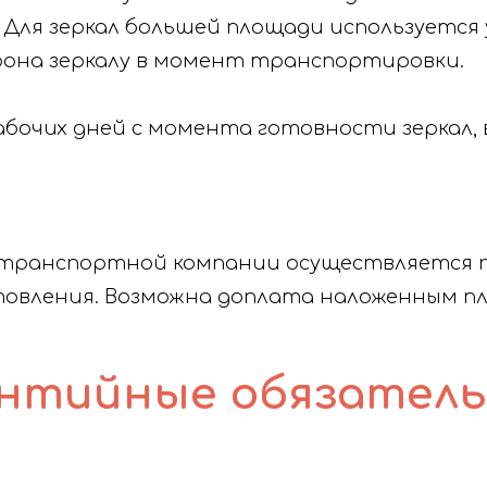
 Для зеркал большей площади используется
рона зеркалу в момент транспортировки.
абочих дней с момента готовности зеркал, 
 транспортной компании осуществляется 
товления. Возможна доплата наложенным п
нтийные обязател